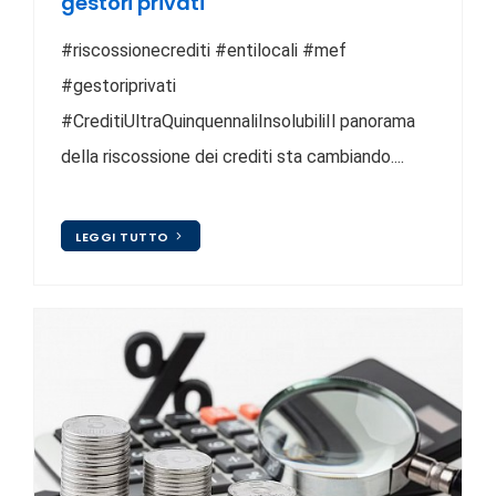
gestori privati
#riscossionecrediti #entilocali #mef
#gestoriprivati
#CreditiUltraQuinquennaliInsolubiliIl panorama
della riscossione dei crediti sta cambiando....
LEGGI TUTTO