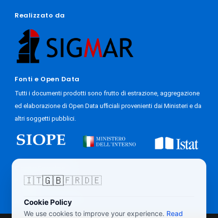
Realizzato da
Fonti e Open Data
Tutti i documenti prodotti sono frutto di estrazione, aggregazione
ed elaborazione di Open Data ufficiali provenienti dai Ministeri e da
altri soggetti pubblici.
Come Funziona
🇬🇧
🇮🇹
🇫🇷
🇩🇪
Progetto
Contatti
Accesso Giornalisti
Cookie Policy
We use cookies to improve your experience.
Read