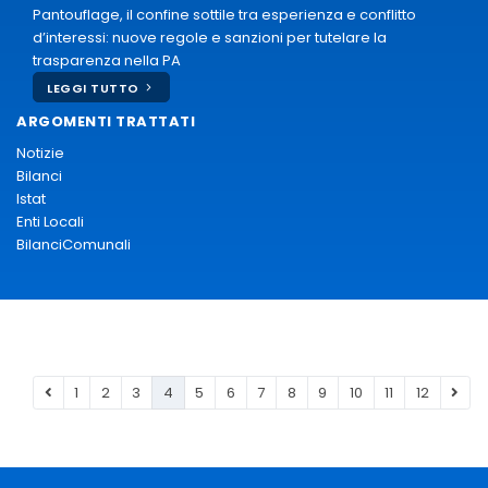
Pantouflage, il confine sottile tra esperienza e conflitto
d’interessi: nuove regole e sanzioni per tutelare la
trasparenza nella PA
LEGGI TUTTO
ARGOMENTI TRATTATI
Notizie
Bilanci
Istat
Enti Locali
BilanciComunali
1
2
3
4
5
6
7
8
9
10
11
12