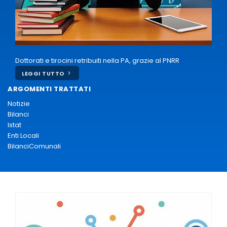
Dottorati e tirocini retribuiti nella PA, grazie al PNRR
LEGGI TUTTO
ARGOMENTI TRATTATI
Notizie
Bilanci
Istat
Enti Locali
BilanciComunali