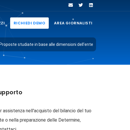
ZZI
RICHIEDI DEMO
AREA GIORNALISTI
Proposte studiate in base alle dimensioni dell'ente
upporto
r assistenza nell'acquisto del bilancio del tuo
te o nella preparazione delle Determine,
ntattaci.