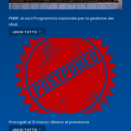
PNRR: al via il Programma nazionale per la gestione dei
rifiuti
LEGGI TUTTO
Prorogati al 31 marzo i Bilanci di previsione
LEGGI TUTTO