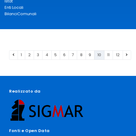
Istat
Enti Locali
BilanciComunali
1
2
3
4
5
6
7
8
9
10
11
12
Realizzato da
Fonti e Open Data