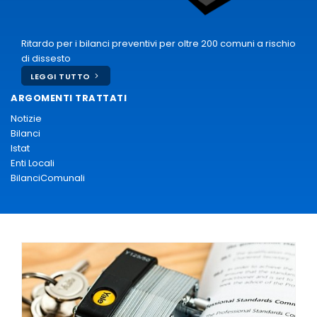
Ritardo per i bilanci preventivi per oltre 200 comuni a rischio
di dissesto
LEGGI TUTTO
ARGOMENTI TRATTATI
Notizie
Bilanci
Istat
Enti Locali
BilanciComunali