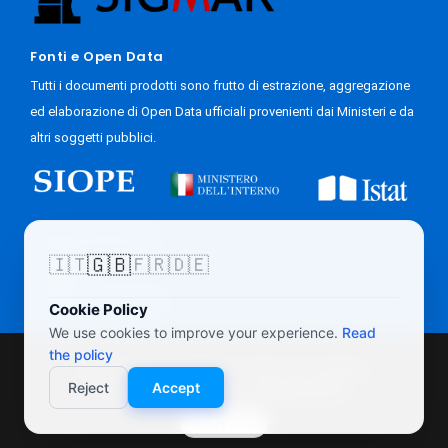
Fonti e Open Data
Tutti i documenti prodotti sono frutto di estrazione, aggregazione
ed elaborazione di Open Data ufficiali provenienti dai Ministeri e da
altri soggetti pubblici.
Come Funziona
🇬🇧
🇮🇹
🇫🇷
🇩🇪
Progetto
Contatti
Accesso Giornalisti
Cookie Policy
We use cookies to improve your experience.
Read
the policy
Questo sito web utilizza Cookie. Per maggiori
© 2026 BilanciComunali.it | P.IVA 02822090425 |
Privacy
Reject
Accept
informazioni consulta la
Cookie Policy
Policy
|
Credits
ACCETTO