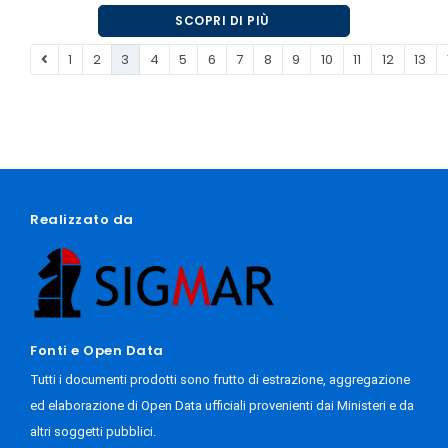
SCOPRI DI PIÙ
E RICHIEDI UNA DEMO GRATUITA!
1
2
3
4
5
6
7
8
9
10
11
12
13
Realizzato da
Fonti e Open Data
Tutti i documenti prodotti sono frutto di estrazione, aggregazione
ed elaborazione di Open Data ufficiali provenienti dai Ministeri e da
altri soggetti pubblici.