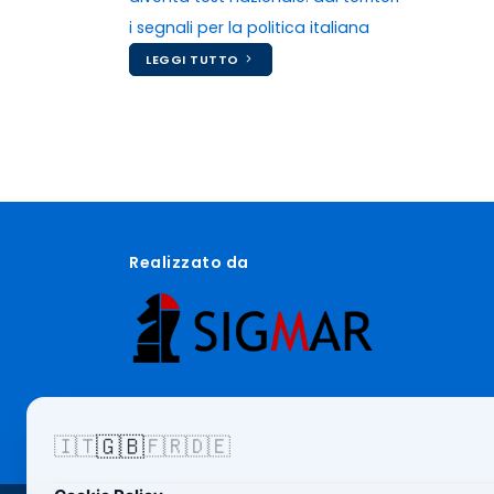
i segnali per la politica italiana
LEGGI TUTTO
Realizzato da
🇬🇧
🇮🇹
🇫🇷
🇩🇪