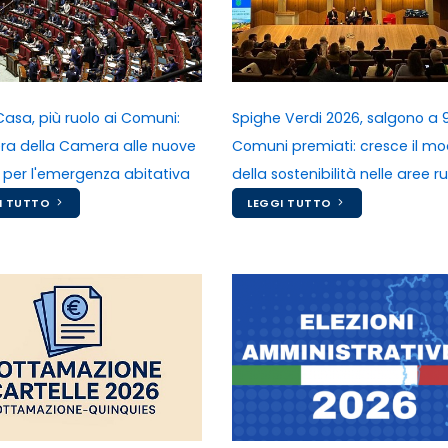
Casa, più ruolo ai Comuni:
Spighe Verdi 2026, salgono a 9
bera della Camera alle nuove
Comuni premiati: cresce il mo
 per l'emergenza abitativa
della sostenibilità nelle aree ru
I TUTTO
LEGGI TUTTO