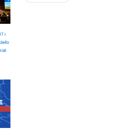
7 i
dello
rali