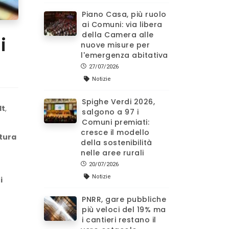
Piano Casa, più ruolo
ai Comuni: via libera
della Camera alle
i
nuove misure per
l'emergenza abitativa
27/07/2026
Notizie
Spighe Verdi 2026,
lt
,
salgono a 97 i
Comuni premiati:
cresce il modello
atura
della sostenibilità
nelle aree rurali
20/07/2026
Notizie
i
PNRR, gare pubbliche
più veloci del 19% ma
i cantieri restano il