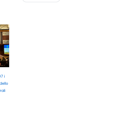
7 i
dello
rali