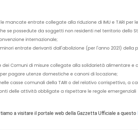
e le mancate entrate collegate alla riduzione di IMU e TARI per l
che se possedute da soggetti non residenti nel territorio dello S
convenzione internazionale;
minori entrate derivanti dall'abolizione (per l'anno 2021) della 
e dei Comuni di misure collegate alla solidarietà alimentare e a
 per pagare utenze domestiche e canoni di locazione;
 nelle casse comunali della TARI o del relativo corrispettivo, a c
ronti delle attività obbligate a rispettare le regole emergenziali
vitiamo a visitare il portale web della Gazzetta Ufficiale a questo