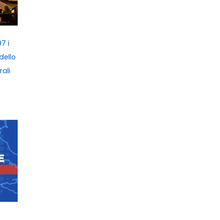
7 i
dello
rali