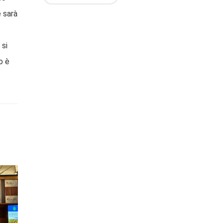
e sarà
 si
o è