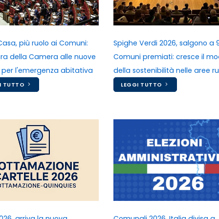
Casa, più ruolo ai Comuni:
Spighe Verdi 2026, salgono a 9
bera della Camera alle nuove
Comuni premiati: cresce il mo
 per l'emergenza abitativa
della sostenibilità nelle aree ru
I TUTTO
LEGGI TUTTO
026, arriva la nuova
Comunali 2026, Italia divisa a