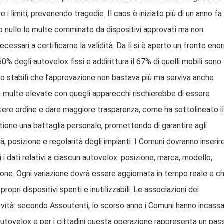
 i limiti, prevenendo tragedie. Il caos è iniziato più di un anno fa
o nulle le multe comminate da dispositivi approvati ma non
cessari a certificarne la validità. Da lì si è aperto un fronte eno
60% degli autovelox fissi e addirittura il 67% di quelli mobili sono 
tero stabilì che l’approvazione non bastava più ma serviva anche
e multe elevate con quegli apparecchi rischierebbe di essere
tere ordine e dare maggiore trasparenza, come ha sottolineato il
tione una battaglia personale, promettendo di garantire agli
, posizione e regolarità degli impianti. I Comuni dovranno inserir
i dati relativi a ciascun autovelox: posizione, marca, modello,
one. Ogni variazione dovrà essere aggiornata in tempo reale e ch
opri dispositivi spenti e inutilizzabili. Le associazioni dei
vità: secondo Assoutenti, lo scorso anno i Comuni hanno incass
li autovelox e per i cittadini questa operazione rappresenta un pas