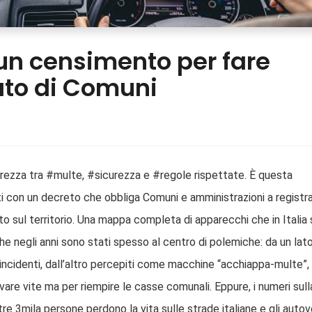
, un censimento per fare
ato di Comuni
rezza tra #multe, #sicurezza e #regole rispettate. È questa
ti con un decreto che obbliga Comuni e amministrazioni a registra
to sul territorio. Una mappa completa di apparecchi che in Italia 
che negli anni sono stati spesso al centro di polemiche: da un lat
gli incidenti, dall’altro percepiti come macchine “acchiappa-multe”,
lvare vite ma per riempire le casse comunali. Eppure, i numeri sull
tre 3mila persone perdono la vita sulle strade italiane e gli auto