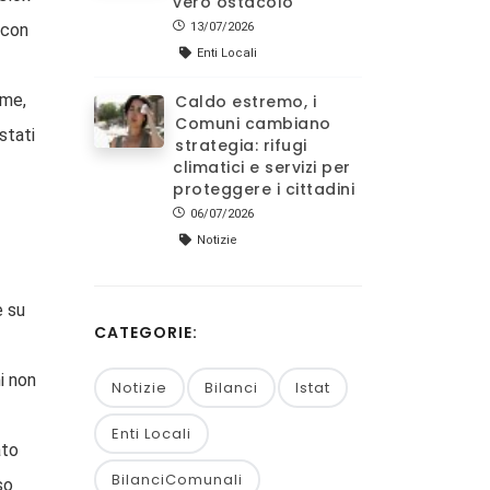
vero ostacolo
 con
13/07/2026
Enti Locali
rme,
Caldo estremo, i
Comuni cambiano
stati
strategia: rifugi
climatici e servizi per
proteggere i cittadini
06/07/2026
Notizie
e su
CATEGORIE:
i non
Notizie
Bilanci
Istat
Enti Locali
ato
BilanciComunali
so