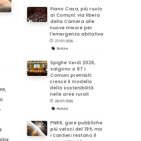
Piano Casa, più ruolo
ai Comuni: via libera
della Camera alle
nuove misure per
l'emergenza abitativa
27/07/2026
Notizie
Spighe Verdi 2026,
salgono a 97 i
Comuni premiati:
cresce il modello
della sostenibilità
re,
nelle aree rurali
si
20/07/2026
o
Notizie
PNRR, gare pubbliche
più veloci del 19% ma
a
i cantieri restano il
velox