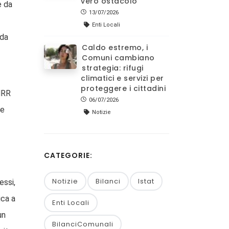
vero ostacolo
e da
13/07/2026
Enti Locali
 da
Caldo estremo, i
Comuni cambiano
strategia: rifugi
climatici e servizi per
proteggere i cittadini
PNRR
06/07/2026
 e
Notizie
CATEGORIE:
Notizie
Bilanci
Istat
essi,
ica a
Enti Locali
un
BilanciComunali