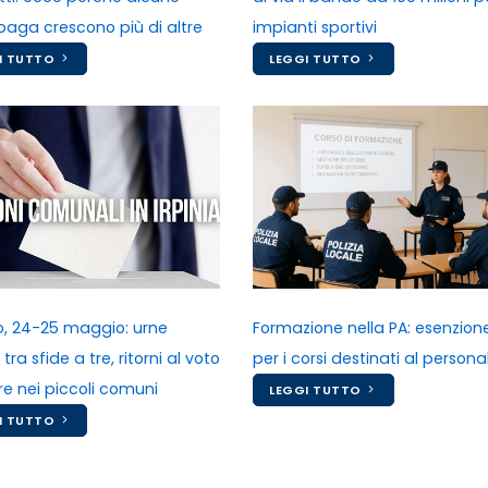
paga crescono più di altre
impianti sportivi
I TUTTO
LEGGI TUTTO
no, 24-25 maggio: urne
Formazione nella PA: esenzion
tra sfide a tre, ritorni al voto
per i corsi destinati al persona
e nei piccoli comuni
LEGGI TUTTO
I TUTTO