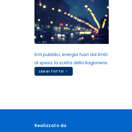
Enti pubblici, energia fuori dai limiti
di spesa: la scelta della Ragioneria
LEGGI TUTTO
Realizzato da