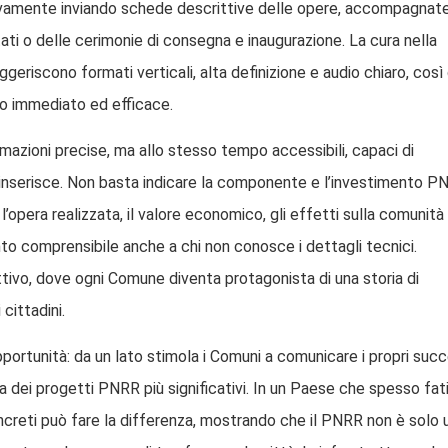
ttivamente inviando schede descrittive delle opere, accompagnat
tati o delle cerimonie di consegna e inaugurazione. La cura nella
geriscono formati verticali, alta definizione e audio chiaro, così
do immediato ed efficace.
azioni precise, ma allo stesso tempo accessibili, capaci di
 si inserisce. Non basta indicare la componente e l’investimento 
l’opera realizzata, il valore economico, gli effetti sulla comunità
ento comprensibile anche a chi non conosce i dettagli tecnici.
ttivo, dove ogni Comune diventa protagonista di una storia di
cittadini.
rtunità: da un lato stimola i Comuni a comunicare i propri succ
va dei progetti PNRR più significativi. In un Paese che spesso fat
oncreti può fare la differenza, mostrando che il PNRR non è solo 