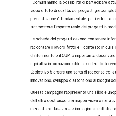
I Comuni hanno la possibilità di partecipare a
video e foto di qualità, dei progetti già comple
presentazione è fondamentale: per i video si sug
trasmettere l’impatto reale dei progetti in mo
Le schede dei progetti devono contenere inform
raccontare il lavoro fatto e il contesto in cui
di riferimento o il CUP: è importante descrivere 
ogni altra informazione utile a rendere l’interv
L’obiettivo è creare una sorta di racconto colle
innovazione, sviluppo e attenzione ai bisogni dei 
Questa campagna rappresenta una sfida e un’oppo
dall’altro costruisce una mappa visiva e narrati
raccontarsi, dare voce e immagini ai risultati c