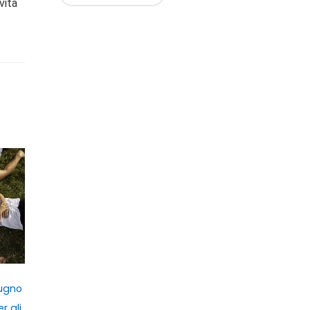
vita
iugno
r gli