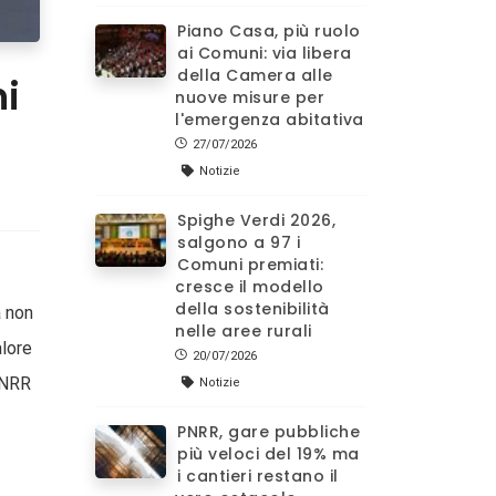
Piano Casa, più ruolo
ai Comuni: via libera
della Camera alle
ni
nuove misure per
l'emergenza abitativa
27/07/2026
Notizie
Spighe Verdi 2026,
salgono a 97 i
Comuni premiati:
cresce il modello
della sostenibilità
a non
nelle aree rurali
alore
20/07/2026
 PNRR
Notizie
PNRR, gare pubbliche
più veloci del 19% ma
i cantieri restano il