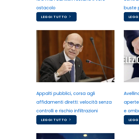
ostacolo
buste 
LEGGI TUTTO
LEGG
Appalti pubblici, corsa agli
Avelli
affidamenti diretti: velocità senza
aperte 
controlli e rischio infiltrazioni
e ombr
LEGGI TUTTO
LEGG