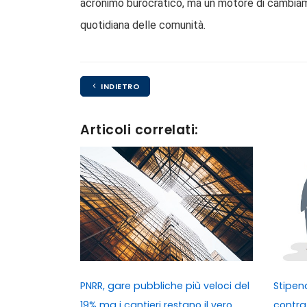
acronimo burocratico, ma un motore di cambiamen
quotidiana delle comunità.
INDIETRO
Articoli correlati:
PNRR, gare pubbliche più veloci del
Stipend
19% ma i cantieri restano il vero
contra