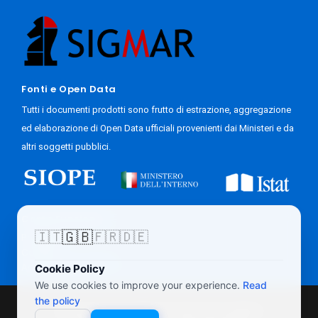
Fonti e Open Data
Tutti i documenti prodotti sono frutto di estrazione, aggregazione
ed elaborazione di Open Data ufficiali provenienti dai Ministeri e da
altri soggetti pubblici.
Come Funziona
🇬🇧
🇮🇹
🇫🇷
🇩🇪
Progetto
Contatti
Accesso Giornalisti
Cookie Policy
We use cookies to improve your experience.
Read
the policy
Questo sito web utilizza Cookie. Per maggiori