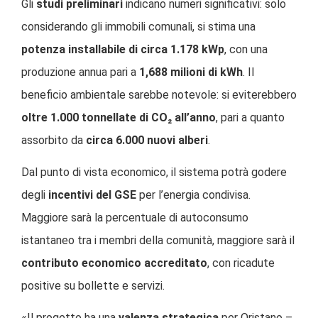
Gli
studi preliminari
indicano numeri significativi: solo
considerando gli immobili comunali, si stima una
potenza installabile di circa 1.178 kWp
, con una
produzione annua pari a
1,688 milioni di kWh
. Il
beneficio ambientale sarebbe notevole: si eviterebbero
oltre 1.000 tonnellate di CO₂ all’anno
, pari a quanto
assorbito da
circa 6.000 nuovi alberi
.
Dal punto di vista economico, il sistema potrà godere
degli
incentivi del GSE
per l’energia condivisa.
Maggiore sarà la percentuale di autoconsumo
istantaneo tra i membri della comunità, maggiore sarà il
contributo economico accreditato
, con ricadute
positive su bollette e servizi.
«Il progetto ha una
valenza strategica
per Oristano –