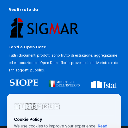
Realizzato da
Fonti e Open Data
Tutti i documenti prodotti sono frutto di estrazione, aggregazione
ed elaborazione di Open Data ufficiali provenienti dai Ministeri e da
altri soggetti pubblici.
Come Funziona
🇬🇧
🇮🇹
🇫🇷
🇩🇪
Progetto
Contatti
Accesso Giornalisti
Cookie Policy
We use cookies to improve your experience.
Read