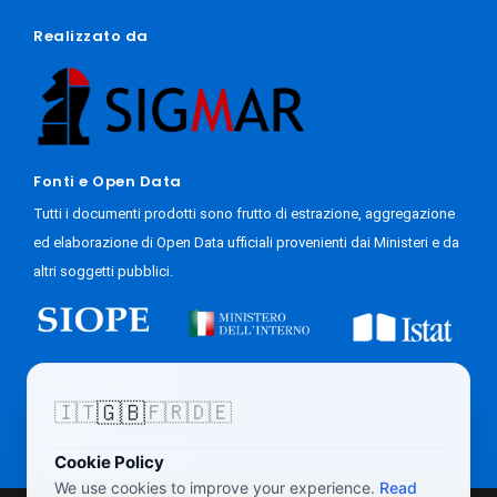
Realizzato da
Fonti e Open Data
Tutti i documenti prodotti sono frutto di estrazione, aggregazione
ed elaborazione di Open Data ufficiali provenienti dai Ministeri e da
altri soggetti pubblici.
Come Funziona
🇬🇧
🇮🇹
🇫🇷
🇩🇪
Progetto
Contatti
Accesso Giornalisti
Cookie Policy
We use cookies to improve your experience.
Read