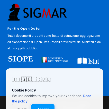
Fonti e Open Data
Tutti i documenti prodotti sono frutto di estrazione, aggregazione
ed elaborazione di Open Data ufficiali provenienti dai Ministeri e da
altri soggetti pubblici.
Come Funziona
🇬🇧
🇮🇹
🇫🇷
🇩🇪
Progetto
Contatti
Accesso Giornalisti
Cookie Policy
We use cookies to improve your experience.
Read
the policy
Questo sito web utilizza Cookie. Per maggiori
© 2026 BilanciComunali.it | P.IVA 02822090425 |
Privacy