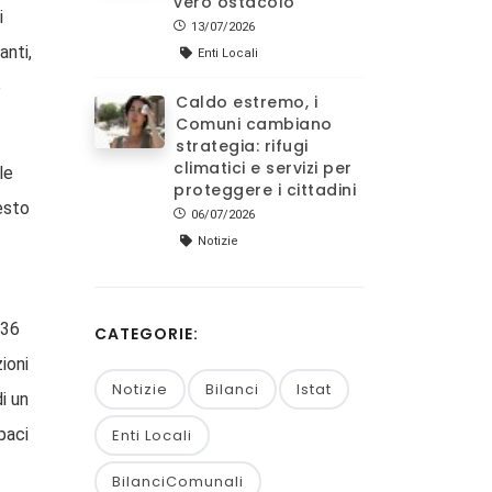
vero ostacolo
i
13/07/2026
anti,
Enti Locali
e
Caldo estremo, i
Comuni cambiano
strategia: rifugi
climatici e servizi per
le
proteggere i cittadini
uesto
06/07/2026
Notizie
 36
CATEGORIE:
ioni
Notizie
Bilanci
Istat
i un
paci
Enti Locali
BilanciComunali