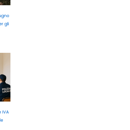
iugno
r gli
e IVA
le