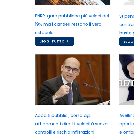
PNRR, gare pubbliche più veloci del
Stipend
19% ma i cantieri restano il vero
contra
ostacolo
buste 
LEGGI TUTTO
LEGG
Appalti pubblici, corsa agli
Avelli
affidamenti diretti: velocità senza
aperte 
controlli e rischio infiltrazioni
e ombr