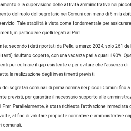
namento e la supervisione delle attività amministrative nei piccol
amento del ruolo del segretario nei Comuni con meno di 5 mila abit
i servizio. Tale stabilità è vista come fondamentale per assicurar
enti, in particolare quelli legati al Pnrr.
te: secondo i dati riportati da Pella, a marzo 2024, solo 261 del
bitanti) risultano coperte, con una vacanza pari a quasi il 90%. Q
rgenti per colmare il gap esistente e per evitare che l’assenza di
ta la realizzazione degli investimenti previsti.
zo dei segretari comunali di prima nomina nei piccoli Comuni fino a
nte previsti, per garantire il necessario supporto alle amministraz
l Pnrr. Parallelamente, è stata richiesta l’attivazione immediata d
nvolte, al fine di valutare proposte normative e amministrative ca
ri comunali.