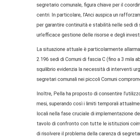
segretario comunale, figura chiave per il coordi
centri. In particolare, l’Anci auspica un rafforz
per garantire continuità e stabilità nelle sedi d
un'efficace gestione delle risorse e degli investim
La situazione attuale è particolarmente allarman
2.196 sedi di Comuni di fascia C (fino a 3 mila a
squilibrio evidenzia la necessità di interventi u
segretari comunali nei piccoli Comuni compromet
Inoltre, Pella ha proposto di consentire l’utiliz
mesi, superando così i limiti temporali attualme
locali nella fase cruciale di implementazione de
tavolo di confronto con tutte le istituzioni coi
di risolvere il problema della carenza di segreta