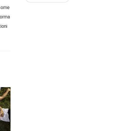
 come
iforma
ioni