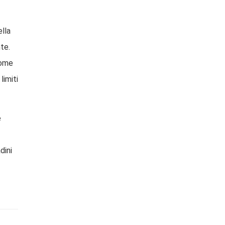
ella
te.
come
limiti
e
dini