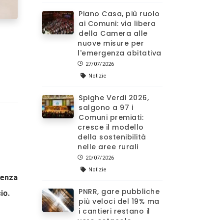
Piano Casa, più ruolo
ai Comuni: via libera
della Camera alle
nuove misure per
l'emergenza abitativa
27/07/2026
Notizie
Spighe Verdi 2026,
salgono a 97 i
Comuni premiati:
cresce il modello
della sostenibilità
nelle aree rurali
20/07/2026
Notizie
genza
PNRR, gare pubbliche
cio.
più veloci del 19% ma
i cantieri restano il