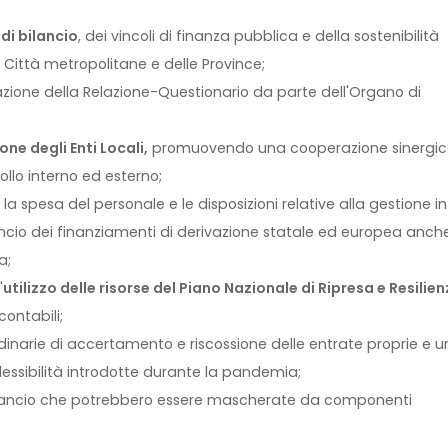
 di bilancio
, dei vincoli di finanza pubblica e della sostenibilità
Città metropolitane e delle Province;
lazione della Relazione-Questionario da parte dell'Organo di
one degli Enti Locali,
promuovendo una cooperazione sinergic
ollo interno ed esterno;
la spesa del personale e le disposizioni relative alla gestione in
lancio dei finanziamenti di derivazione statale ed europea anche
a;
'
utilizzo delle risorse del Piano Nazionale di Ripresa e Resilie
ontabili;
dinarie di accertamento e riscossione delle entrate proprie e 
 flessibilità introdotte durante la pandemia;
di bilancio che potrebbero essere mascherate da componenti