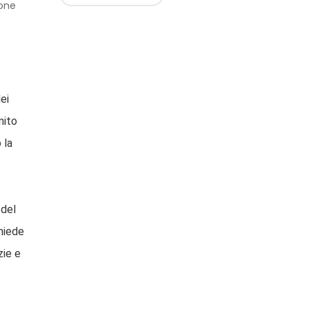
ione
ei
nito
 la
 del
chiede
zie e