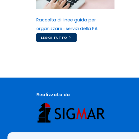
Raccolta di linee guida per
organizzare i servizi della PA
LEGGI TUTTO
Realizzato da