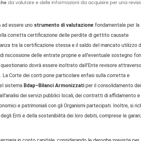
che
da valutare e delle informazioni da acquisire per una revis
a ad essere uno
strumento di valutazione
fondamentale per la
della corretta certificazione delle perdite di gettito causate
nza tra la certificazione stessa e il saldo del mancato utilizzo d
tà di riscossione delle entrate proprie e all'eventuale sostegno for
Il questionario dovrà essere inoltrato dall'Ente revisore attraverso
e
. La Corte dei conti pone particolare enfasi sulla corretta e
nel sistema
Bdap–Bilanci Armonizzati
per il consolidamento dei
l'analisi dei servizi pubblici locali, dei contratti di affidamento e
nomici e patrimoniali con gli Organismi partecipati. Inoltre, si ri
egli Enti e della sostenibilità dei loro debiti, comprese le garan
anziaria in conto capitale, considerando le deroghe previste per