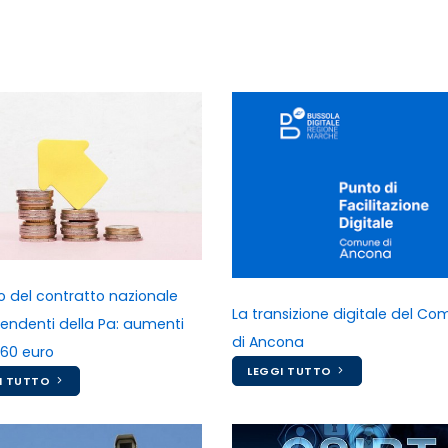
o del contratto nazionale
La transizione digitale del C
pendenti della Pa: aumenti
di Ancona
160 euro
LEGGI TUTTO
I TUTTO