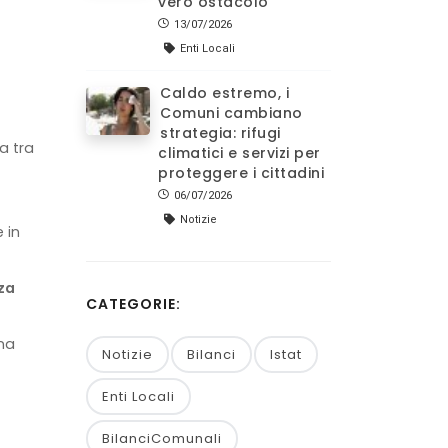
vero ostacolo
13/07/2026
Enti Locali
Caldo estremo, i
Comuni cambiano
strategia: rifugi
a tra
climatici e servizi per
proteggere i cittadini
06/07/2026
Notizie
 in
nza
CATEGORIE:
una
Notizie
Bilanci
Istat
Enti Locali
BilanciComunali