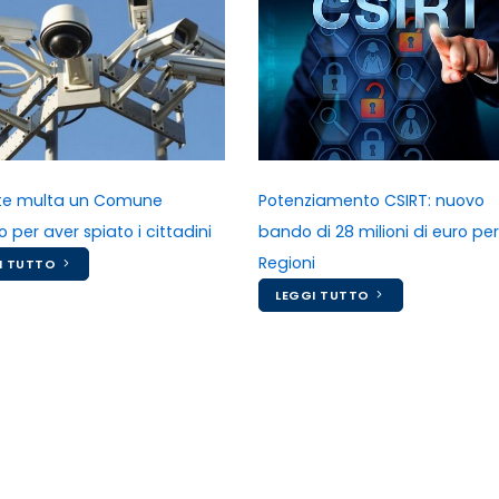
te multa un Comune
Potenziamento CSIRT: nuovo
no per aver spiato i cittadini
bando di 28 milioni di euro per
Regioni
I TUTTO
LEGGI TUTTO