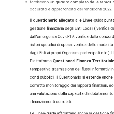
forniscono un
quadro completo delle temati
accurata e approfondita dei rendiconti 2022.
Il q
uestionario
allegato
alle Linee-guida punt
gestione finanziaria degli Enti Locali ( verifica 
dall'emergenza Covid-19, verifica della concorda
ristori specifici di spesa, verifica delle modali
dagli Enti ai propri Organismi partecipati etc.). 
Piattaforma
Questionari Finanza Territorial
tempestiva trasmissione dei flussi informativi 
conti pubblici. Il Questionario si estende anche al
corretto monitoraggio dei rapporti finanziari, eco
una valutazione della capacità d'indebitamento d
i finanziamenti correlati.
Le Linee-guida affrontano anche la gestione fin